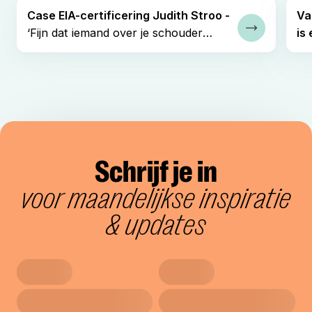
Case EIA-certificering Judith Stroo -
Va
‘Fijn dat iemand over je schouder
is 
Lees verder
meekijkt.’
me
Schrijf je in
voor maandelijkse inspiratie
& updates