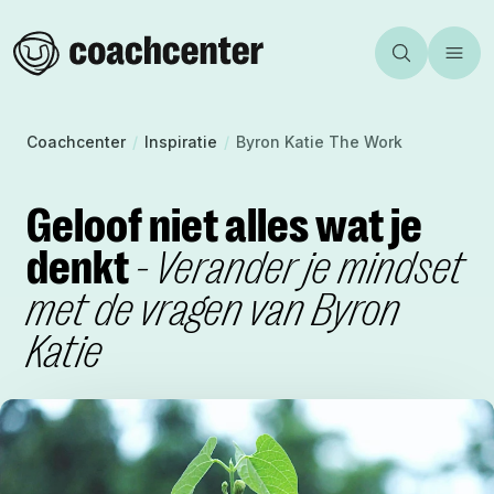
Aanbod
Incompany
Team
Homepage
Zoeken
Toggl
Inspiratie
Certificeren
Over ons
Coachcenter
Vacatures
Community
Coachcenter
/
Inspiratie
/
Byron Katie The Work
Contact
Mijn Coachcenter
Agenda
Geloof niet alles wat je
Webshop
denkt
- Verander je mindset
met de vragen van Byron
Katie