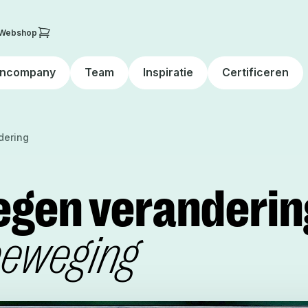
Webshop
Incompany
Team
Inspiratie
Certificeren
dering
egen veranderi
beweging