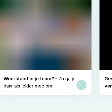
Weerstand in je team? -
Zo ga je
Ge
daar als leider mee om
ve
er
Lees verder
'Ne
org