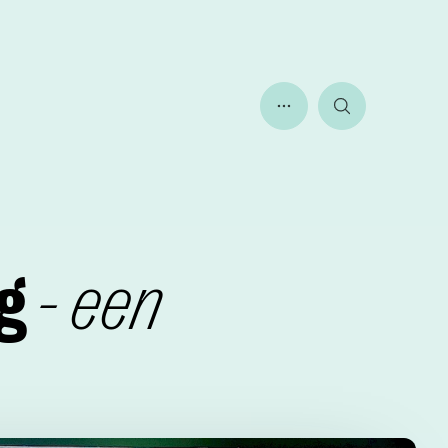
Toon meer menu ite
Zoeken
ng
- een