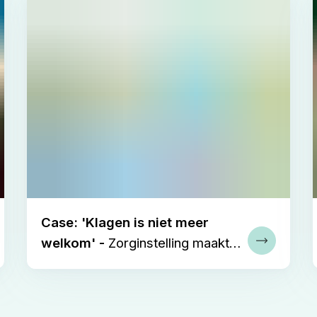
Case: 'Klagen is niet meer
welkom' -
Zorginstelling maakt
 verder
Lees verd
duurzame cultuuromslag