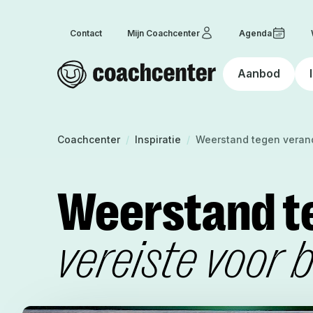
Contact
Mijn Coachcenter
Agenda
Aanbod
Homepage
Coachcenter
Coachcenter
/
Inspiratie
/
Weerstand tegen veran
Weerstand t
vereiste voor 