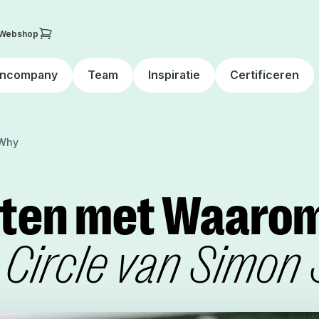
Webshop
Incompany
Team
Inspiratie
Certificeren
 Why
ten met Waaro
Circle van Simon 