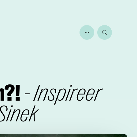
Toon meer menu ite
Zoeken
m?!
- Inspireer
Sinek