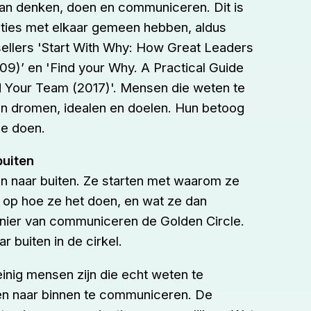
an denken, doen en communiceren. Dit is
aties met elkaar gemeen hebben, aldus
llers '
Start With Why: How Great Leaders
009)
’ en
'Find your Why. A Practical Guide
d Your Team (2017)'.
Mensen die weten te
hun dromen, idealen en doelen. Hun betoog
ze doen.
buiten
n naar buiten. Ze starten met
waarom
ze
a op
hoe
ze het doen, en
wat
ze dan
nier van communiceren de
Golden Circle.
 buiten in de cirkel.
einig mensen zijn die echt weten te
ten naar binnen te communiceren. De