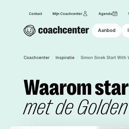
Contact
Mijn Coachcenter
Agenda
Aanbod
Homepage
Coachcenter
Coachcenter
/
Inspiratie
/
Simon Sinek Start With
Waarom star
met de Golden 