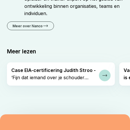
ontwikkeling binnen organisaties, teams en
individuen.
Meer over Nanco
Meer lezen
Case EIA-certificering Judith Stroo -
Va
‘Fijn dat iemand over je schouder
is 
Lees verder
meekijkt.’
me