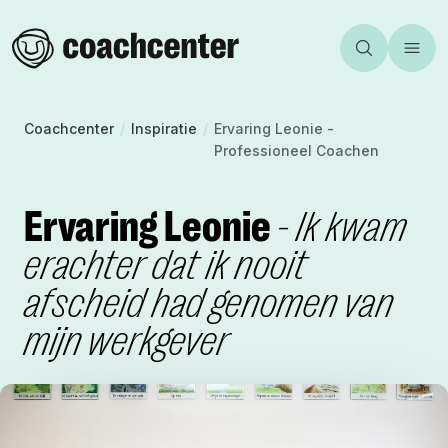
Aanbod
Incompany
Team
Homepage
Zoeken
Toggl
Inspiratie
Certificeren
Over ons
Coachcenter
Vacatures
Community
Coachcenter
/
Inspiratie
/
Ervaring Leonie -
Professioneel Coachen
Contact
Mijn Coachcenter
Agenda
Ervaring Leonie
- Ik kwam
Webshop
erachter dat ik nooit
afscheid had genomen van
mijn werkgever