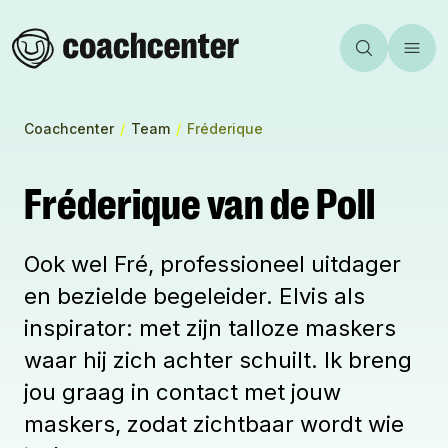
Aanbod
Incompany
Team
Homepage
Zoeken
Toggl
Inspiratie
Certificeren
Over ons
Coachcenter
Vacatures
Community
Coachcenter
/
Team
/
Fréderique
Contact
Mijn Coachcenter
Agenda
Fréderique van de Poll
Webshop
Ook wel Fré, professioneel uitdager
en bezielde begeleider. Elvis als
inspirator: met zijn talloze maskers
waar hij zich achter schuilt. Ik breng
jou graag in contact met jouw
maskers, zodat zichtbaar wordt wie