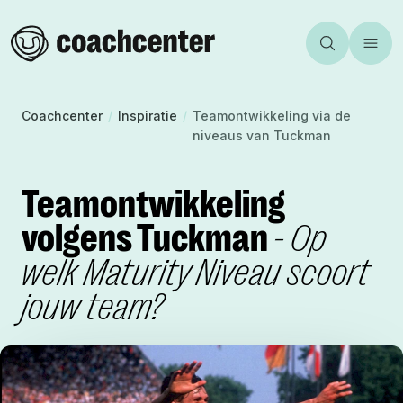
Aanbod
Incompany
Team
Homepage
Zoeken
Toggl
Inspiratie
Certificeren
Over ons
Coachcenter
Vacatures
Community
Coachcenter
/
Inspiratie
/
Teamontwikkeling via de
niveaus van Tuckman
Contact
Mijn Coachcenter
Agenda
Teamontwikkeling
Webshop
volgens Tuckman
- Op
welk Maturity Niveau scoort
jouw team?