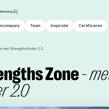
Webshop
Incompany
Team
Inspiratie
Certificeren
e met Strengthsfinder 2.0
rengths Zone
- me
r 2.0