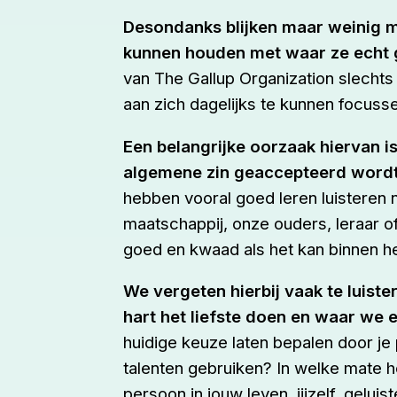
Desondanks blijken maar weinig m
kunnen houden met waar ze echt g
van The Gallup Organization slecht
aan zich dagelijks te kunnen focusse
Een belangrijke oorzaak hiervan is
algemene zin geaccepteerd wordt, 
hebben vooral goed leren luisteren
maatschappij, onze ouders, leraar o
goed en kwaad als het kan binnen he
We vergeten hierbij vaak te luist
hart het liefste doen en waar we e
huidige keuze laten bepalen door je
talenten gebruiken? In welke mate he
persoon in jouw leven, jijzelf, geluis