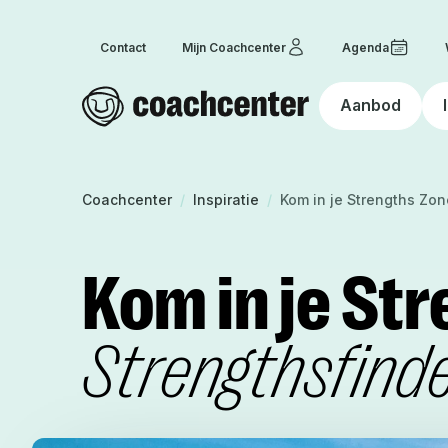
Contact
Mijn Coachcenter
Agenda
Aanbod
Homepage
Coachcenter
Coachcenter
/
Inspiratie
/
Kom in je Strengths Zon
Kom in je St
Strengthsfinde