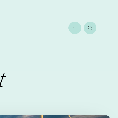
Toon meer menu ite
Zoeken
t